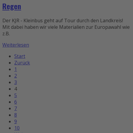
Regen
Der KJR - Kleinbus geht auf Tour durch den Landkreis!
Mit dabei haben wir viele Materialien zur Europawahl wie
z.B.
Weiterlesen
Start
Zurück
1
2
3
4
5
6
7
8
9
10