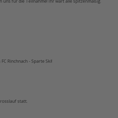
 uns für die Teilnahme! Ihr wart alle spitzenmäßig.
s FC Rinchnach - Sparte Ski!
osslauf statt.