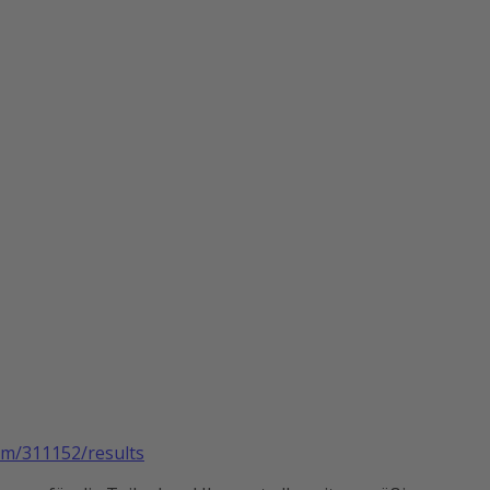
5
com/311152/results